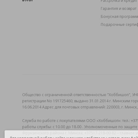
Рассрочка и кредит
Гарантия и возврат
Бонусная програм
Подарочные серти
Общеcтво с ограниченной ответственностью "Хоббишоп", УНП
регистрации No 191725460, выдано 31.01.2014 г. Минским го
16.06.2014 Адрес для почтовых отправлений: 220003, г. Минск,
Служба по работе с покупателями ООО «Хоббишоп»: тел.: +3752
работы службы: с 10.00 до 18.00 . Уполномоченные по защите
Фрунзенского района г. Минска; +37517-218-00-82 – главное 