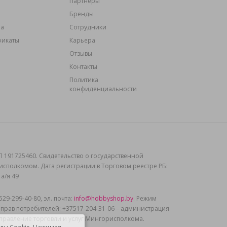
Партнёры
Бренды
ма
Сотрудники
фикаты
Карьера
Отзывы
Контакты
Политика
конфиденциальности
 191725460. Свидетельство о государственной
рисполкомом. Дата регистрации в Торговом реестре РБ:
 а/я 49
9-299-40-80, эл. почта:
info@hobbyshop.by
. Режим
 прав потребителей: +37517-204-31-06 – администрация
управление торговли и услуг Мингорисполкома.