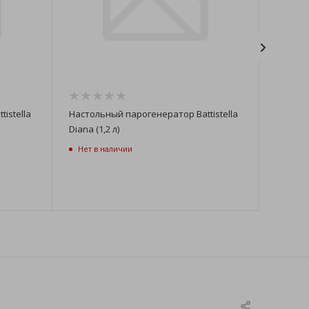
istella
Настольный парогенератор Battistella
Настоль
Diana (1,2 л)
BARBARA
Нет в наличии
Нет в