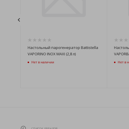
istella
Настольный парогенератор Battistella
Настоль
VAPORINO INOX MAXI (2,8 л)
VAPORBA
Нет в наличии
Нет в 
СПИСОК БРЕНДОВ