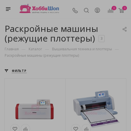
0
0
Раскройные машины
(режущие плоттеры)
3
—
—
—
Главная
Каталог
Вышивальная техника и плоттеры
Раскройные машины (режущие плоттеры)
ФИЛЬТР