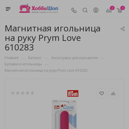
0
0
Магнитная игольница
на руку Prym Love
610283
—
—
—
Главная
Каталог
Аксессуары для рукоделия
—
Булавки и игольницы
Магнитная игольница на руку Prym Love 610283