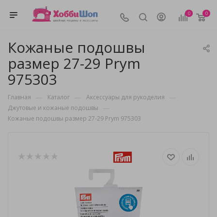
0
0
Кожаные подошвы
размер 27-29 Prym
975303
—
—
—
Главная
Каталог
Аксессуары для рукоделия
—
Джутовые и кожаные подошвы
Кожаные подошвы размер 27-29 Prym 975303