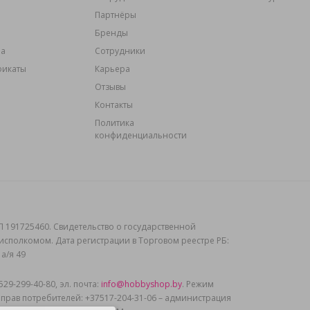
Партнёры
Бренды
ма
Сотрудники
фикаты
Карьера
Отзывы
Контакты
Политика
конфиденциальности
 191725460. Свидетельство о государственной
рисполкомом. Дата регистрации в Торговом реестре РБ:
 а/я 49
9-299-40-80, эл. почта:
info@hobbyshop.by
. Режим
 прав потребителей: +37517-204-31-06 – администрация