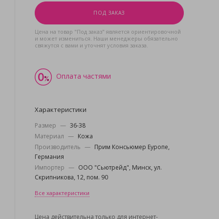
ПОД ЗАКАЗ
Цена на товар "Под заказ" является ориентировочной
и может измениться. Наши менеджеры обязательно
свяжутся с вами и уточнят условия заказа.
Оплата частями
Характеристики
Размер
—
36-38
Материал
—
Кожа
Производитель
—
Прим Консьюмер Еуропе,
Германия
Импортер
—
ООО "Сьютрейд", Минск, ул.
Скрипникова, 12, пом. 90
Все характеристики
Цена действительна только для интернет-