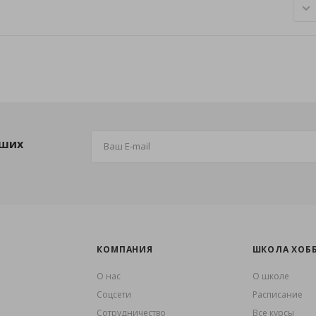
аших
КОМПАНИЯ
ШКОЛА ХОБ
О нас
О школе
Coцсети
Расписание
Сотрудничество
Все курсы