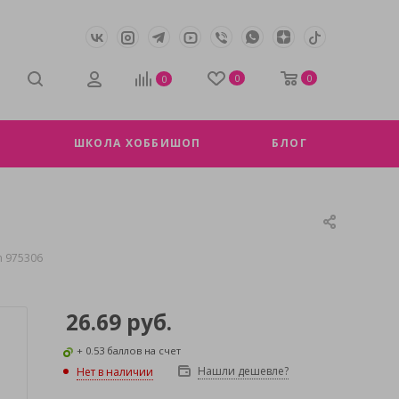
0
0
0
ШКОЛА ХОББИШОП
БЛОГ
 975306
26.69
руб.
+ 0.53 баллов на счет
Нашли дешевле?
Нет в наличии