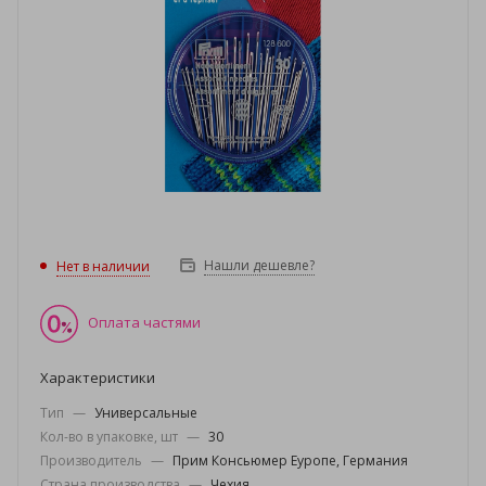
Нашли дешевле?
Нет в наличии
Оплата частями
Характеристики
Тип
—
Универсальные
Кол-во в упаковке, шт
—
30
Производитель
—
Прим Консьюмер Еуропе, Германия
Страна производства
—
Чехия