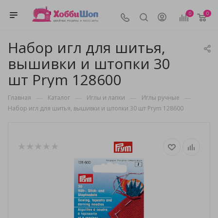
0
0
Набор игл для шитья,
вышивки и штопки 30
шт Prym 128600
—
—
—
—
Главная
Каталог
Иглы и лапки
Иглы ручные
Набор игл для шитья, вышивки и штопки 30 шт Prym 128600