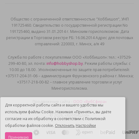
Общеcтво с ограниченной ответственностью "Хоббишоп", УНП
191725460. Свидетельство о государственной регистрации No
191725460, выдано 31.01.2014 г. Минским горисполкомом. Дата
регистрации в Торговом реестре РБ: 16.06.2014 Адрес для почтовых
отправлений: 220003, г. Минск, а/я 49
Служба по работе с покупателями ООО «Хоббишоп»: тел.: +37529-
299-40-80, эл. почта:
info@hobbyshop.by
. Режим работы службы: с
10.00 до 18.00 . Уполномоченные по защите прав потребителей:
+37517-204-31-06 – администрация Фрунзенского района г. Минска;
+37517-218-00-82 – главное управление торговли и услуг
Мингорисполкома.
Продвижение сайта -
ООО «ВебСфера»
Для корректной работы сайта и вашего удобства мы
используем файлы Cookie. Нажимая «Принять», вы даёте
© 2026, «ХоббиШоп»
согласие на их обработку в соответствии с Политикой
обработки файлов cookie.
Отклонить
Настройки
Принимаю