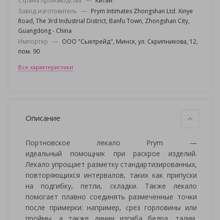
Страна производства
—
Китай
Завод изготовитель
—
Prym Intimates Zhongshan Ltd. Xinye
Road, The 3rd Industrial District, Banfu Town, Zhongshan City,
Guangdong - China
Импортер
—
ООО "Сьютрейд", Минск, ул. Скрипникова, 12,
пом. 90
Все характеристики
Описание
Портновское лекало Prym —
идеальный помощник при раскрое изделий.
Лекало упрощает разметку стандартизированных,
повторяющихся интервалов, таких как припуски
на подгибку, петли, складки. Также лекало
помогает плавно соединять размеченные точки
после примерки: например, срез горловины или
проймы, а также линии изгиба бедра, талии,