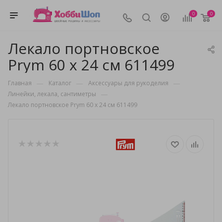
0
0
Лекало портновское
Prym 60 x 24 см 611499
—
—
—
Главная
Каталог
Аксессуары для рукоделия
—
Линейки, лекала, сантиметры
Лекало портновское Prym 60 x 24 см 611499