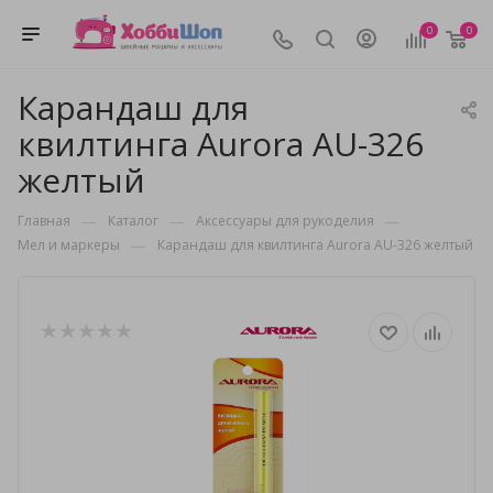
0
0
Карандаш для
квилтинга Aurora AU-326
желтый
—
—
—
Главная
Каталог
Аксессуары для рукоделия
—
Мел и маркеры
Карандаш для квилтинга Aurora AU-326 желтый