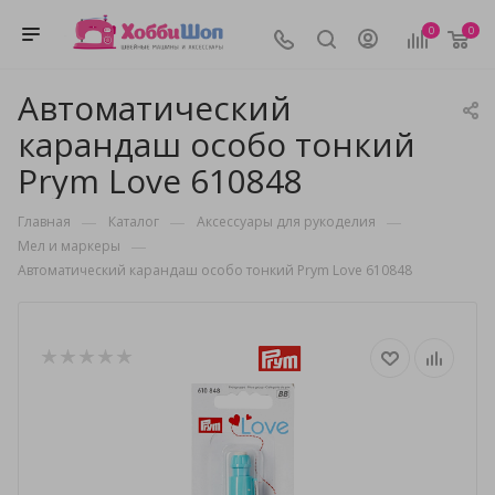
0
0
Автоматический
карандаш особо тонкий
Prym Love 610848
—
—
—
Главная
Каталог
Аксессуары для рукоделия
—
Мел и маркеры
Автоматический карандаш особо тонкий Prym Love 610848