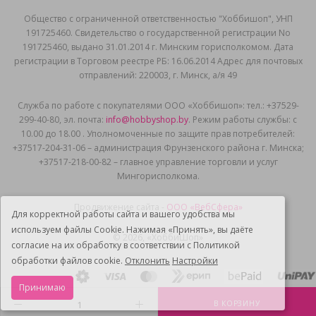
Общеcтво с ограниченной ответственностью "Хоббишоп", УНП
191725460. Свидетельство о государственной регистрации No
191725460, выдано 31.01.2014 г. Минским горисполкомом. Дата
регистрации в Торговом реестре РБ: 16.06.2014 Адрес для почтовых
отправлений: 220003, г. Минск, а/я 49
Служба по работе с покупателями ООО «Хоббишоп»: тел.: +37529-
299-40-80, эл. почта:
info@hobbyshop.by
. Режим работы службы: с
10.00 до 18.00 . Уполномоченные по защите прав потребителей:
+37517-204-31-06 – администрация Фрунзенского района г. Минска;
+37517-218-00-82 – главное управление торговли и услуг
Мингорисполкома.
Продвижение сайта -
ООО «ВебСфера»
Для корректной работы сайта и вашего удобства мы
используем файлы Cookie. Нажимая «Принять», вы даёте
© 2026, «ХоббиШоп»
согласие на их обработку в соответствии с Политикой
обработки файлов cookie.
Отклонить
Настройки
Принимаю
В КОРЗИНУ