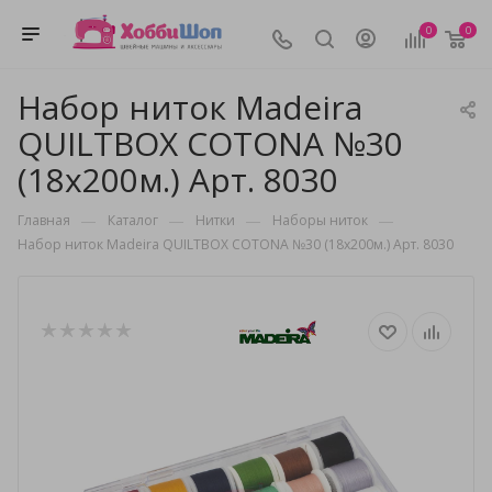
0
0
Набор ниток Madeira
QUILTBOX COTONA №30
(18х200м.) Арт. 8030
—
—
—
—
Главная
Каталог
Нитки
Наборы ниток
Набор ниток Madeira QUILTBOX COTONA №30 (18х200м.) Арт. 8030