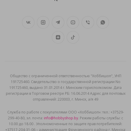
Общеcтво с ограниченной ответственностью "Хоббишоп", УНП
191725460. Свидетельство о государственной регистрации No
191725460, выдано 31.01.2014 г. Минским горисполкомом. Дата
регистрации в Торговом реестре РБ: 16.06.2014 Адрес для почтовых
отправлений: 220003, г. Минск, а/я 49
Служба по работе с покупателями ООО «Хоббишоп»: тел.: +37529-
299-40-80, эл. почта:
info@hobbyshop.by
. Режим работы службы: с
10.00 до 18.00 . Уполномоченные по защите прав потребителей:
+37517-204-31-06 – администрация Фрунзенского района г. Минска;