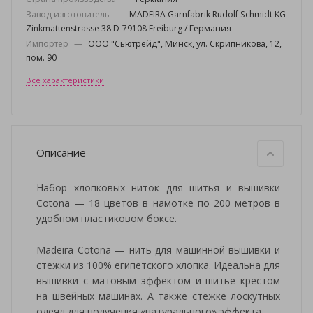
Завод изготовитель
—
MADEIRA Garnfabrik Rudolf Schmidt KG
Zinkmattenstrasse 38 D-79108 Freiburg / Германия
Импортер
—
ООО "Сьютрейд", Минск, ул. Скрипникова, 12,
пом. 90
Все характеристики
Описание
Набор хлопковых ниток для шитья и вышивки
Cotona — 18 цветов в намотке по 200 метров в
удобном пластиковом боксе.
Madeira Cotona — нить для машинной вышивки и
стежки из 100% египетского хлопка. Идеальна для
вышивки с матовым эффектом и шитье крестом
на швейных машинах. А также стежке лоскутных
одеял для получения «натурального» эффекта.