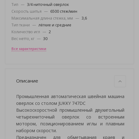
Тип
—
3/4 ниточный оверлок
Скорость шитья
—
6500 стеж/мин
Максимальная длина стежка, мм
—
3,6
Тип ткани
—
лёгкие и средние
Количество игл
—
2
Вес нетто, кг
—
30
Все характеристики
Описание
Промышленная автоматическая швейная машина
оверлок со столом JUKKY 747DС
Высокоскоростной промышленный двухигольный
четырехниточный оверлок со встроенным
мотором, позиционированием иглы и плавным
набором скорости.
Предназначен для обметывания краев и