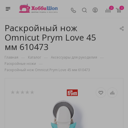
0
0
Раскройный нож
Omnicut Prym Love 45
мм 610473
—
—
—
Главная
Каталог
Аксессуары для рукоделия
—
Раскройные ножи
Раскройный нож Omnicut Prym Love 45 мм 610473