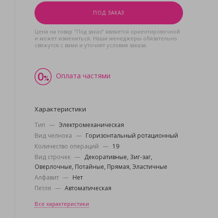
ПОД ЗАКАЗ
Цена на товар "Под заказ" является ориентировочной
и может измениться. Наши менеджеры обязательно
свяжутся с вами и уточнят условия заказа.
Оплата частями
Характеристики
Тип
—
Электромеханическая
Вид челнока
—
Горизонтальный ротационный
Количество операций
—
19
Вид строчек
—
Декоративные, Зиг-заг,
Оверлочные, Потайные, Прямая, Эластичные
Алфавит
—
Нет
Петля
—
Автоматическая
Все характеристики