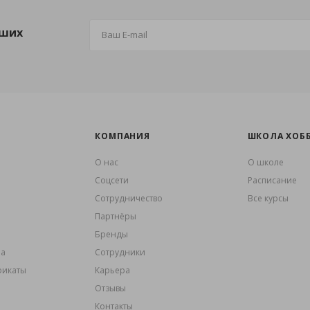
аших
КОМПАНИЯ
ШКОЛА ХОБ
О нас
О школе
Coцсети
Расписание
Сотрудничество
Все курсы
Партнёры
Бренды
ма
Сотрудники
фикаты
Карьера
Отзывы
Контакты