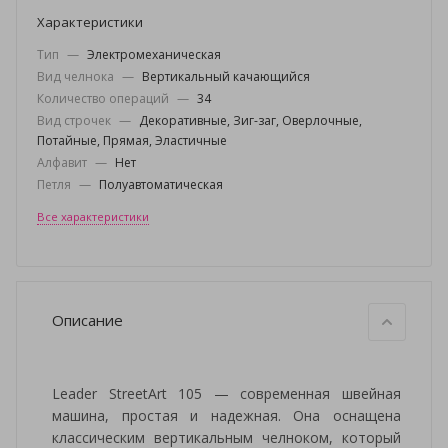
Характеристики
Тип
—
Электромеханическая
Вид челнока
—
Вертикальный качающийся
Количество операций
—
34
Вид строчек
—
Декоративные, Зиг-заг, Оверлочные,
Потайные, Прямая, Эластичные
Алфавит
—
Нет
Петля
—
Полуавтоматическая
Все характеристики
Описание
Leader StreetArt 105 — современная швейная
машина, простая и надежная. Она оснащена
классическим вертикальным челноком, который