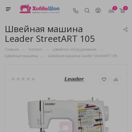
0
0
Швейная машина
Leader StreetART 105
—
—
—
Главная
Каталог
Швейное оборудование
—
Швейные машины
Швейная машина Leader StreetART 105