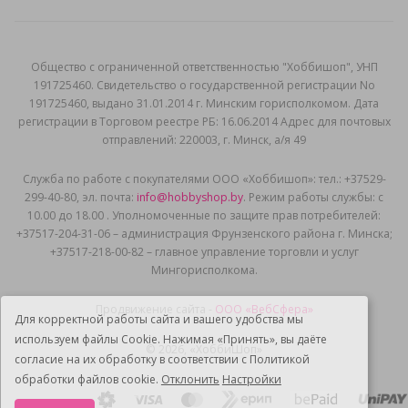
Общеcтво с ограниченной ответственностью "Хоббишоп", УНП
191725460. Свидетельство о государственной регистрации No
191725460, выдано 31.01.2014 г. Минским горисполкомом. Дата
регистрации в Торговом реестре РБ: 16.06.2014 Адрес для почтовых
отправлений: 220003, г. Минск, а/я 49
Служба по работе с покупателями ООО «Хоббишоп»: тел.: +37529-
299-40-80, эл. почта:
info@hobbyshop.by
. Режим работы службы: с
10.00 до 18.00 . Уполномоченные по защите прав потребителей:
+37517-204-31-06 – администрация Фрунзенского района г. Минска;
+37517-218-00-82 – главное управление торговли и услуг
Мингорисполкома.
Продвижение сайта -
ООО «ВебСфера»
Для корректной работы сайта и вашего удобства мы
используем файлы Cookie. Нажимая «Принять», вы даёте
© 2026, «ХоббиШоп»
согласие на их обработку в соответствии с Политикой
обработки файлов cookie.
Отклонить
Настройки